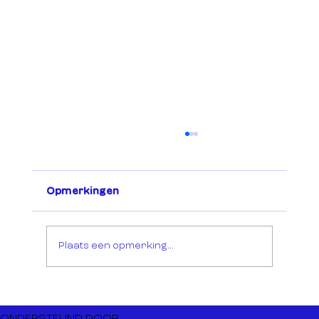
Opmerkingen
Plaats een opmerking...
Open Call – Coördinatie & Co-
curatie Creative Mission Korea