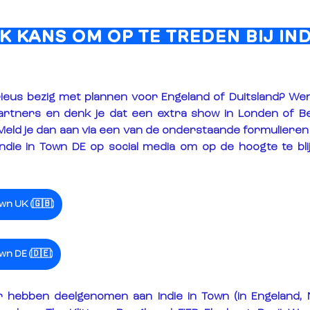
K KANS OM OP TE TREDEN BIJ INDI
erieus bezig met plannen voor Engeland of Duitsland? We
rtners en denk je dat een extra show in Londen of Berl
Meld je dan aan via een van de onderstaande formulieren.
Indie in Town DE op social media om op de hoogte te bli
wn UK (🇬🇧)
wn DE (🇩🇪)
r hebben deelgenomen aan Indie in Town (in Engeland, N