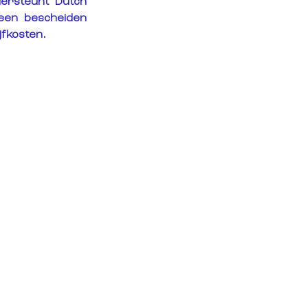
ersteunt Dutch 
een bescheiden 
jfkosten.