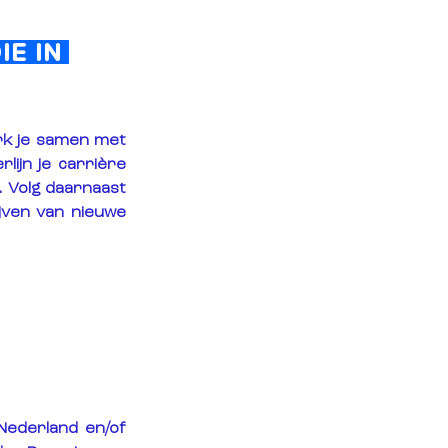
E IN 
rk je samen met 
ijn je carrière 
 Volg daarnaast 
jven van nieuwe 
ederland en/of 