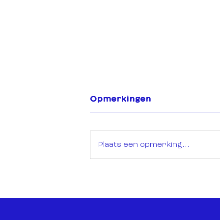
Opmerkingen
Plaats een opmerking...
Open Call: Sync Mission
Montréal