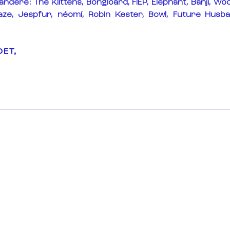
 andere: 
The Klittens, Bongloard, FIEP, Elephant, Banji, Wo
ze, Jespfur, néomí, Robin Kester, Bowl, Future Husba
OET,