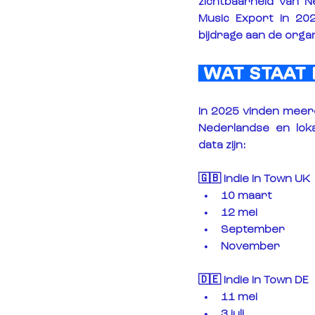
zichtbaarheid van N
Music Export in 202
bijdrage aan de orga
 WAT STAAT
In 2025 vinden meerde
Nederlandse en loka
data zijn:
🇬🇧 Indie in Town UK
10 maart
12 mei
September
November
🇩🇪 Indie in Town DE
11 mei
3 juli