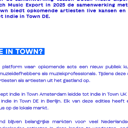
h Music Export in 2025 de samenwerking met 
own biedt opkomende artiesten live kansen en b
t Indie in Town DE.
IE IN TOWN? 
n platform waar opkomende acts een nieuw publiek ku
muziekliefhebbers als muziekprofessionals. Tijdens deze
iesten als artiesten uit het gastland op.
cept 
Indie in Town Amsterdam
 leidde tot 
Indie in Town UK
 
Indie in Town DE
 in Berlijn. Elk van deze edities heeft
us op de lokale markt.
and blijven belangrijke markten voor veel Nederland