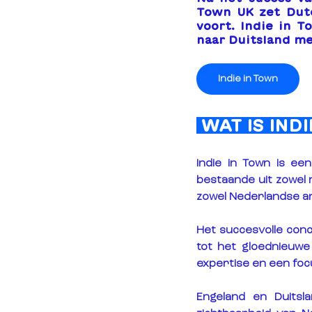
Town UK zet Dutc
voort. Indie in T
naar Duitsland me
Indie in Town
 WAT IS IND
Indie in Town is ee
bestaande uit zowel 
zowel Nederlandse art
Het succesvolle con
tot het gloednieuwe
expertise en een foc
Engeland en Duitsl