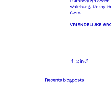
Duitsland) zijn onder
Waltzburg, Mazey Ha
Swim.
VRIENDELIJKE GR
Recente blogposts