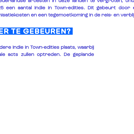
ederlandse artiesten in deze landen te vergroten, ond
5 een aantal Indie in Town-edities. Dit gebeurt door 
nisatiekosten en een tegemoetkoming in de reis- en verbli
 ER TE GEBEUREN? 
re Indie in Town-edities plaats, waarbij 
le acts zullen optreden. De geplande 