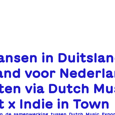
OVER
FINANCIERING
EVENE
ansen in Duitsla
and voor Nederl
ten via Dutch Mu
 x Indie in Town
n de samenwerking tussen Dutch Music Export