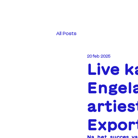
All Posts
20 feb 2025
Live k
Engel
arties
Export
Na het succes va