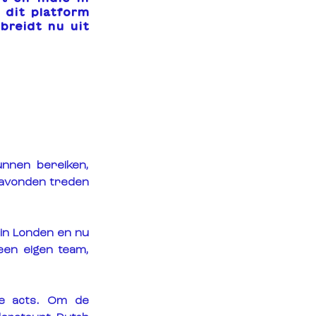
dit platform 
reidt nu uit 
nnen bereiken, 
 avonden treden 
 in Londen en nu 
 een eigen team, 
se acts. Om de 