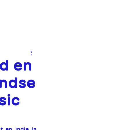
MENTEN
NIEUWS
CONTACT
nd en
andse
sic
 en Indie in 