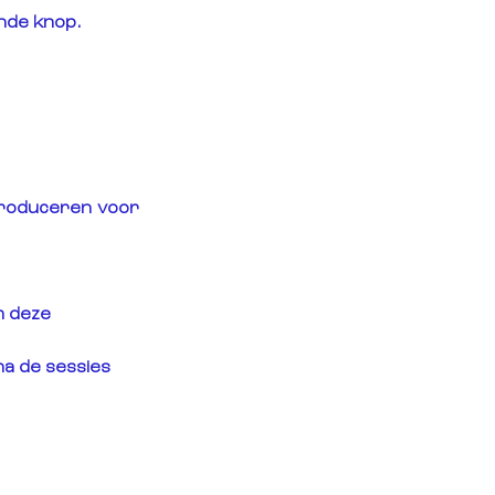
ande knop.
produceren voor 
m deze 
na de sessies 