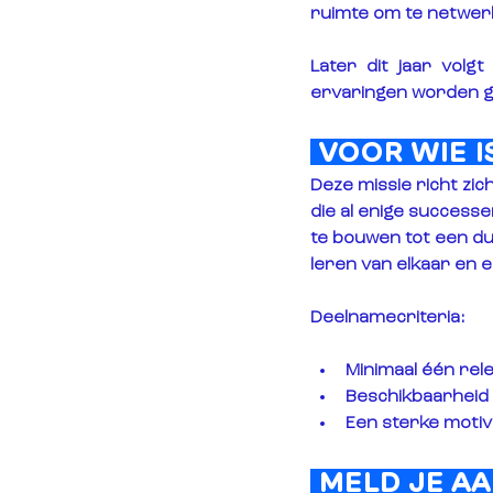
ruimte om te netwer
Later dit jaar volg
ervaringen worden g
 VOOR WIE I
Deze missie richt zi
die al enige success
te bouwen tot een d
leren van elkaar en 
Deelnamecriteria:
Minimaal 
één rel
Beschikbaarheid 
Een sterke 
motiv
 MELD JE AA