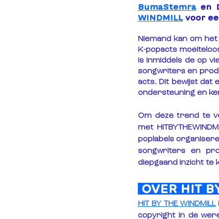
BumaStemra
 en 
WINDMILL
 voor ee
Niemand kan om het 
K-popacts moeiteloos
is inmiddels de op 
songwriters en produ
acts. Dit bewijst da
ondersteuning en ke
Om deze trend te v
met HITBYTHEWINDMI
poplabels organisere
songwriters en pro
diepgaand inzicht te k
 OVER HIT B
HIT BY THE WINDMILL
copyright in de were