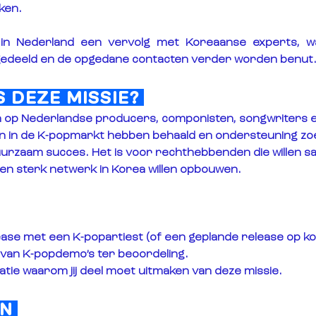
ken.
t in Nederland een vervolg met Koreaanse experts, wa
edeeld en de opgedane contacten verder worden benut
S DEZE MISSIE? 
ch op Nederlandse producers, componisten, songwriters en
en in de K-popmarkt hebben behaald en ondersteuning zoe
uurzaam succes. Het is voor rechthebbenden die willen 
een sterk netwerk in Korea willen opbouwen.
ease
 met een K-popartiest (of een geplande release op kor
van 
K-popdemo’s
 ter beoordeling.
atie
 waarom jij deel moet uitmaken van deze missie.
N 