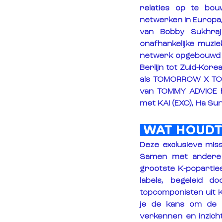
relaties op te bou
netwerken in Europa, 
van Bobby Sukhra
onafhankelijke muzi
netwerk opgebouwd b
Berlijn tot Zuid-Ko
als TOMORROW X TOGE
van TOMMY ADVICE he
met KAI (EXO), Ha S
 WAT HOUDT 
Deze exclusieve mis
Samen met andere N
grootste K-poparties
labels, begeleid d
topcomponisten uit Ko
je de kans om de 
verkennen en inzicht