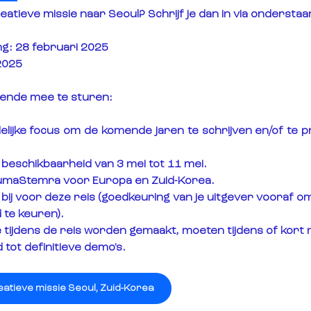
eatieve missie naar Seoul? Schrijf je dan in via ondersta
ng
: 28 februari 2025
2025
gende mee te sturen:
elijke focus om de komende jaren te schrijven en/of te 
 beschikbaarheid van 3 mei tot 11 mei.
BumaStemra voor Europa en Zuid-Korea.
bij voor deze reis (goedkeuring van je uitgever vooraf o
 te keuren).
 tijdens de reis worden gemaakt, moeten tijdens of kort 
tot definitieve demo's.
tieve missie Seoul, Zuid-Korea