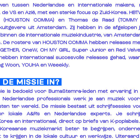
wen tussen Nederlandse en internationale makers, m
de VS en Azië, met een sterke focus op Zuid-Korea. HBTW i
j (HOUSTON COMMA) en Thomas de Raad (TOMMY AD
ekuitgevers uit Amsterdam. Zij hebben in de afgelopen 
innen de internationale muziekindustrie, van Amsterdam
rea. De rosters van HOUSTON COMMA hebben releases met
THER, OneW, OH MY GIRL, Super Junior en Red Velvet.
bben internationaal succesvolle releases gehad, waar
ung Woon, YOUHA en Weeekly.
DE MISSIE IN? 
sie is bedoeld voor BumaStemra-leden met ervaring in 
ederlandse professionals werk je aan muziek voor 
ten ter wereld. De missie bestaat uit schrijfsessies voo
oor lokale A&R’s en Nederlandse experts. Je schri
rea en internationaal, direct op briefs van K-poplabels.
Koreaanse muziekmarkt beter te begrijpen, onderne
 te krijgen in de lokale cultuur en werkwijze. Uiteraard 