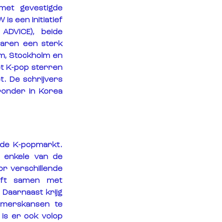
et gevestigde 
s een initiatief 
VICE), beide 
jaren een sterk 
, Stockholm en 
 K-pop sterren 
 De schrijvers 
onder in Korea 
de K-popmarkt. 
enkele van de 
r verschillende 
jft samen met 
 Daarnaast krijg 
merskansen te 
is er ook volop 