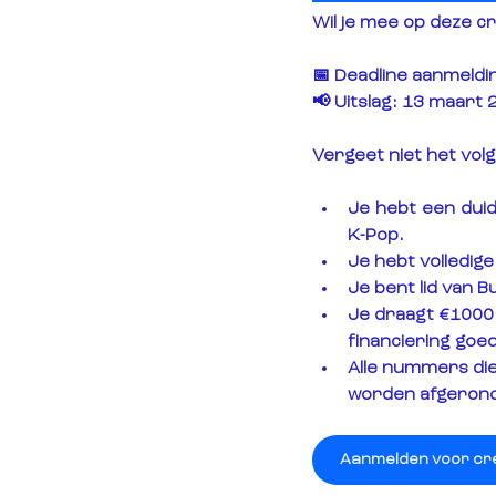
Wil je mee op deze cr
📅 
Deadline aanmeldi
📢 
Uitslag
: 13 maart 
Vergeet niet het vol
Je hebt een duid
K-Pop.
Je hebt volledige
Je bent lid van 
Je draagt €1000 
financiering goed
Alle nummers die
worden afgerond 
Aanmelden voor crea