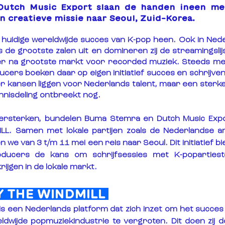
Dutch Music Export slaan de handen ineen me
n creatieve missie naar Seoul, Zuid-Korea.
huidige wereldwijde succes van K-pop heen. Ook in Nede
 de grootste zalen uit en domineren zij de streamingslijs
vier na grootste markt voor recorded muziek. Steeds me
cers boeken daar op eigen initiatief succes en schrijven 
t er kansen liggen voor Nederlands talent, maar een sterk
nnisdeling ontbreekt nog.
ersterken, bundelen Buma Stemra en Dutch Music Expo
LL. Samen met lokale partijen zoals de Nederlandse 
n we van 
3 t/m 11
 mei een reis naar Seoul. Dit initiatief 
ducers de kans om schrijfsessies met K-popartiest
rijgen in de lokale markt.
Y THE WINDMILL 
 is een Nederlands platform dat zich inzet om het succes
ldwijde popmuziekindustrie te vergroten. Dit doen zij d