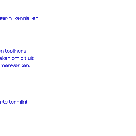
arin kennis en 
.
 topliners – 
ken om dit uit 
samenwerken, 
te termijn).