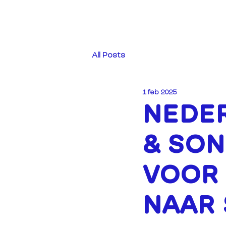
All Posts
1 feb 2025
NEDE
& SO
VOOR 
NAAR 