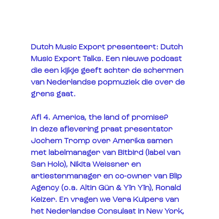
Dutch Music Export presenteert: Dutch 
Music Export Talks. Een nieuwe podcast 
die een kijkje geeft achter de schermen 
van Nederlandse popmuziek die over de 
grens gaat.
Afl 4. America, the land of promise?
In deze aflevering praat presentator 
Jochem Tromp over Amerika samen 
met 
labelmanager
 van Bitbird (label van 
San Holo), 
Nikita Weissner
 en 
artiestenmanager en co-owner van 
Blip 
Agency
 (o.a. Altin Gün & Yīn Yīn), 
Ronald 
Keizer
. En vragen we 
Vera Kuipers 
van 
het 
Nederlandse Consulaat in New York,